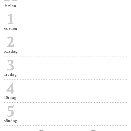
tisdag
1
onsdag
2
torsdag
3
fredag
4
lördag
5
söndag