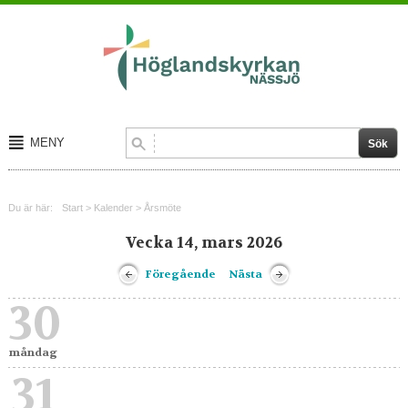
MENY
Start
Du är här:
Start
>
Kalender
>
Årsmöte
Om oss
Vecka 14, mars 2026
Kalender
Föregående
Nästa
Kontakt
30
måndag
31