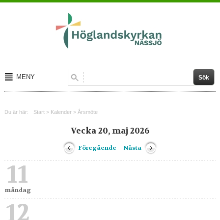
MENY
Start
Du är här:
Start
>
Kalender
>
Årsmöte
Om oss
Vecka 20, maj 2026
Kalender
Föregående
Nästa
Kontakt
11
måndag
12