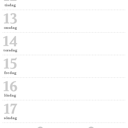
tisdag
13
onsdag
14
torsdag
15
fredag
16
lördag
17
söndag