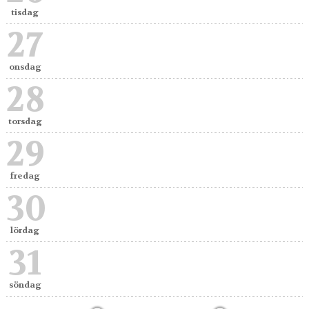
tisdag
27
onsdag
28
torsdag
29
fredag
30
lördag
31
söndag