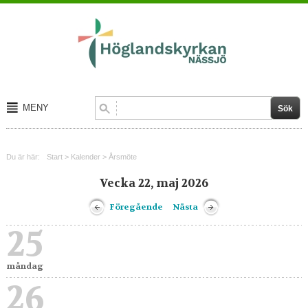
MENY
Start
Du är här:
Start
>
Kalender
>
Årsmöte
Om oss
Vecka 22, maj 2026
Kalender
Föregående
Nästa
Kontakt
25
måndag
26