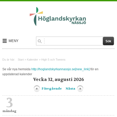
MENY
Start
Du är här:
Start
>
Kalender
>
High 5 och Tweens
Om oss
Se vår nya hemsida
http://hoglandskyrkannassjo.se[new_link]
för en
uppdaterad kalender
Kalender
Vecka 32, augusti 2026
Kontakt
Föregående
Nästa
3
måndag