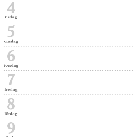
4
tisdag
5
onsdag
6
torsdag
7
fredag
8
lördag
9