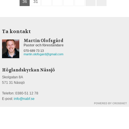
36
31
Ta kontakt
Martin Olofsgård
Pastor och föreståndare
070-689 73 13
martin.olofsgard@gmail.com
Höglandskyrkan Nässjö
Skolgatan 8A
571 31 Nässjö
Telefon: 0380-51 12 78
E-post:
info@nabf.se