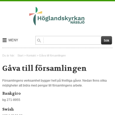
MENY
Start
Du är här:
Start
>
Kontakt
>
Gåva till församlingen
Om oss
Gåva till församlingen
Kalender
Församlingens verksamhet bygger helt på frivilliga gåvor. Nedan finns olika
Kontakt
möjligheter att bidra med pengar till församlingens arbete.
Bankgiro
bg 271-8955
Swish