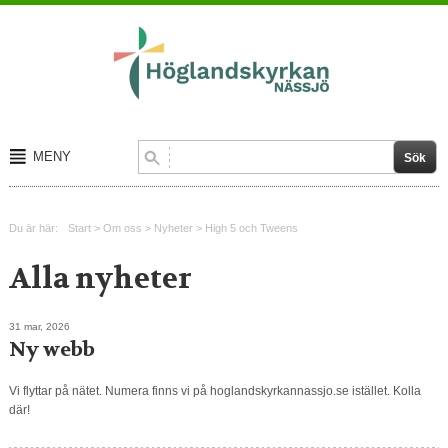
MENY
Start
Du är här:
Start
>
Om oss
>
Nyheter
>
High 5 och Tweens
Om oss
Alla nyheter
Kalender
Kontakt
31 mar, 2026
Ny webb
Vi flyttar på nätet. Numera finns vi på hoglandskyrkannassjo.se istället. Kolla
där!