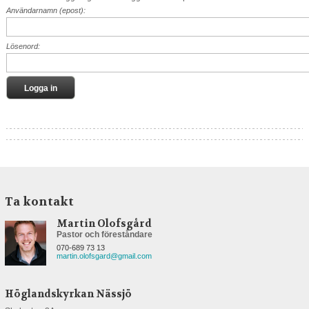
Användarnamn (epost):
Lösenord:
Ta kontakt
Martin Olofsgård
Pastor och föreståndare
070-689 73 13
martin.olofsgard@gmail.com
Höglandskyrkan Nässjö