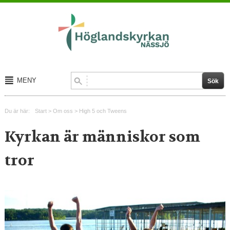
MENY
Start
Du är här:
Start
>
Om oss
>
High 5 och Tweens
Om oss
Kyrkan är människor som
Kalender
tror
Kontakt