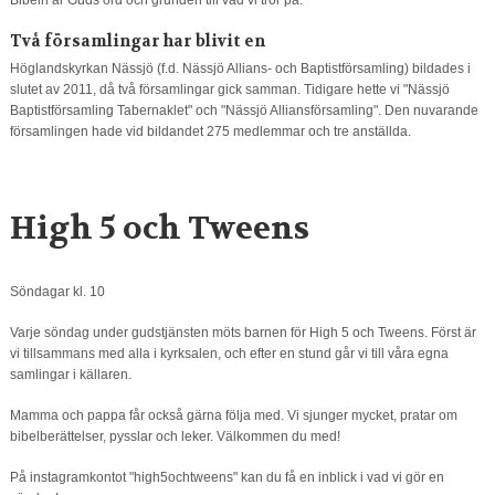
Två församlingar har blivit en
Höglandskyrkan Nässjö (f.d. Nässjö Allians- och Baptistförsamling) bildades i
slutet av 2011, då två församlingar gick samman. Tidigare hette vi "Nässjö
Baptistförsamling Tabernaklet" och "Nässjö Alliansförsamling". Den nuvarande
församlingen hade vid bildandet 275 medlemmar och tre anställda.
High 5 och Tweens
Söndagar kl. 10
Varje söndag under gudstjänsten möts barnen för High 5 och Tweens. Först är
vi tillsammans med alla i kyrksalen, och efter en stund går vi till våra egna
samlingar i källaren.
Mamma och pappa får också gärna följa med. Vi sjunger mycket, pratar om
bibelberättelser, pysslar och leker. Välkommen du med!
På instagramkontot "high5ochtweens" kan du få en inblick i vad vi gör en