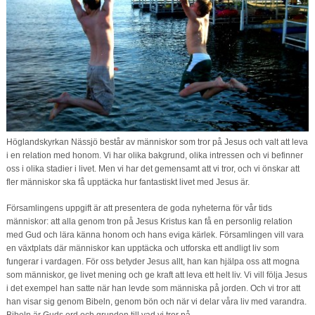
Höglandskyrkan Nässjö består av människor som tror på Jesus och valt att leva
i en relation med honom. Vi har olika bakgrund, olika intressen och vi befinner
oss i olika stadier i livet. Men vi har det gemensamt att vi tror, och vi önskar att
fler människor ska få upptäcka hur fantastiskt livet med Jesus är.
Församlingens uppgift är att presentera de goda nyheterna för vår tids
människor: att alla genom tron på Jesus Kristus kan få en personlig relation
med Gud och lära känna honom och hans eviga kärlek. Församlingen vill vara
en växtplats där människor kan upptäcka och utforska ett andligt liv som
fungerar i vardagen. För oss betyder Jesus allt, han kan hjälpa oss att mogna
som människor, ge livet mening och ge kraft att leva ett helt liv.
Vi vill följa Jesus
i det exempel han satte när han levde som människa på jorden. Och vi tror att
han visar sig genom Bibeln, genom bön och när vi delar våra liv med varandra.
Bibeln är Guds ord och grunden till vad vi tror på.