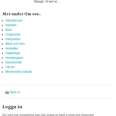
Nässjö. Vi ber er...
Mer under Om oss..
Alphakurser
Nyheter
Barn
Ungdomar
Integration
Bibel och bön
Andakter
Daglediga
Hemgrupper
Ekumeniskt
Vår tro
Missionella initiativ
Skriv ut
Logga in
Du som har inloggning kan här logga in med e-post och lösenord.